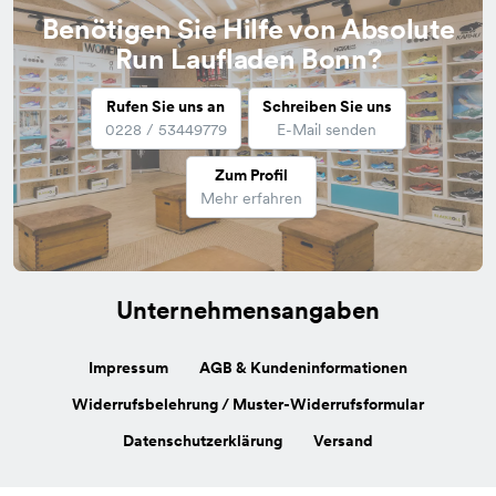
Benötigen Sie Hilfe von Absolute
Run Laufladen Bonn?
Rufen Sie uns an
Schreiben Sie uns
0228 / 53449779
E-Mail senden
Zum Profil
Mehr erfahren
Unternehmensangaben
Impressum
AGB & Kundeninformationen
Widerrufsbelehrung / Muster-Widerrufsformular
Datenschutzerklärung
Versand