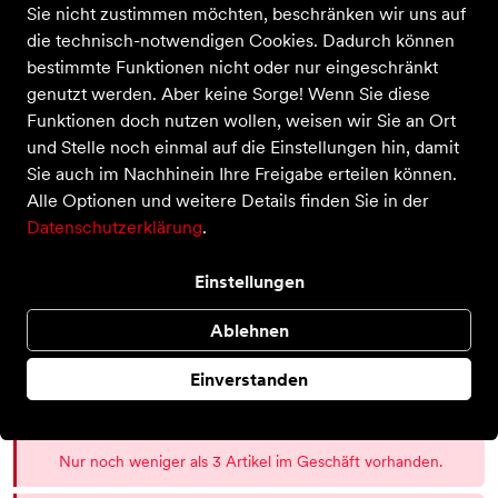
Sie nicht zustimmen möchten, beschränken wir uns auf
die technisch-notwendigen Cookies. Dadurch können
bestimmte Funktionen nicht oder nur eingeschränkt
genutzt werden. Aber keine Sorge! Wenn Sie diese
Funktionen doch nutzen wollen, weisen wir Sie an Ort
Cloudrunner 2 Waterproof
und Stelle noch einmal auf die Einstellungen hin, damit
Preis
180,00 €
Sie auch im Nachhinein Ihre Freigabe erteilen können.
inkl. MwSt.
Alle Optionen und weitere Details finden Sie in der
Farbe
Datenschutzerklärung
.
Einstellungen
Größe
Ablehnen
38 EU
40 EU
40 ½ EU
41 EU
42 EU
Einverstanden
Auswahl aufheben
Nur noch weniger als 3 Artikel im Geschäft vorhanden.