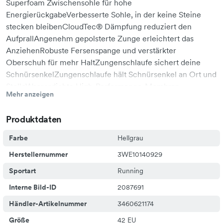
Superfoam Zwischensohle für hohe
EnergierückgabeVerbesserte Sohle, in der keine Steine
stecken bleibenCloudTec® Dämpfung reduziert den
AufprallAngenehm gepolsterte Zunge erleichtert das
AnziehenRobuste Fersenspange und verstärkter
Oberschuh für mehr HaltZungenschlaufe sichert deine
SchnürsenkelZungenschlaufe hält Schnürsenkel an Ort und
StelleWasserdichte High-Performance-Membran
Mehr anzeigen
Produktdaten
Farbe
Hellgrau
Herstellernummer
3WE10140929
Sportart
Running
Interne Bild-ID
2087691
Händler-Artikelnummer
3460621174
Größe
42 EU